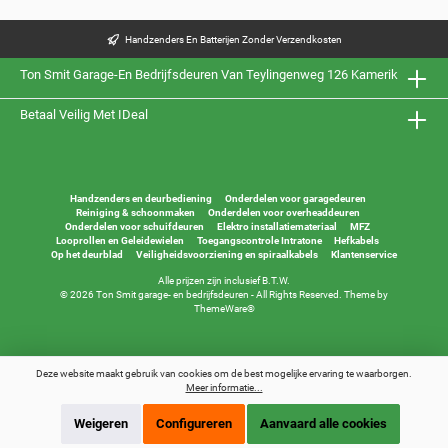
Handzenders En Batterijen Zonder Verzendkosten
Ton Smit Garage-En Bedrijfsdeuren Van Teylingenweg 126 Kamerik
Betaal Veilig Met IDeal
Handzenders en deurbediening
Onderdelen voor garagedeuren
Reiniging & schoonmaken
Onderdelen voor overheaddeuren
Onderdelen voor schuifdeuren
Elektro installatiemateriaal
MFZ
Looprollen en Geleidewielen
Toegangscontrole Intratone
Hefkabels
Op het deurblad
Veiligheidsvoorziening en spiraalkabels
Klantenservice
Alle prijzen zijn inclusief B.T.W.
© 2026 Ton Smit garage- en bedrijfsdeuren - All Rights Reserved. Theme by
ThemeWare®
Deze website maakt gebruik van cookies om de best mogelijke ervaring te waarborgen.
Meer informatie...
Weigeren
Configureren
Aanvaard alle cookies