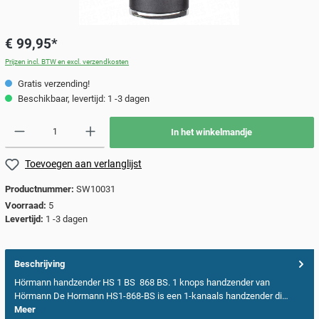
€ 99,95*
Prijzen incl. BTW en excl. verzendkosten
Gratis verzending!
Beschikbaar, levertijd: 1 -3 dagen
In het winkelmandje
Toevoegen aan verlanglijst
Productnummer:
SW10031
Voorraad:
5
Levertijd:
1 -3 dagen
Beschrijving
Hörmann handzender HS 1 BS 868 BS. 1 knops handzender van
Hörmann De Hormann HS1-868-BS is een 1-kanaals handzender di…
Meer