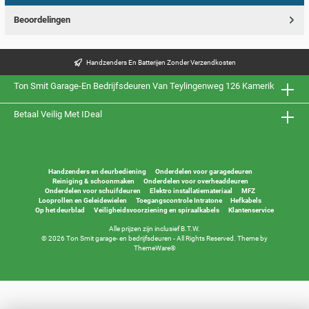
Beoordelingen
Handzenders En Batterijen Zonder Verzendkosten
Ton Smit Garage-En Bedrijfsdeuren Van Teylingenweg 126 Kamerik
Betaal Veilig Met IDeal
Handzenders en deurbediening
Onderdelen voor garagedeuren
Reiniging & schoonmaken
Onderdelen voor overheaddeuren
Onderdelen voor schuifdeuren
Elektro installatiemateriaal
MFZ
Looprollen en Geleidewielen
Toegangscontrole Intratone
Hefkabels
Op het deurblad
Veiligheidsvoorziening en spiraalkabels
Klantenservice
Alle prijzen zijn inclusief B.T.W.
© 2026 Ton Smit garage- en bedrijfsdeuren - All Rights Reserved. Theme by
ThemeWare®