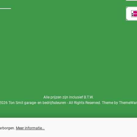
Alle prijzen zijn inclusief B.T.W.
2026 Ton Smit garage- en bedrijfsdeuren - All Rights Reserved. Theme by
ThemeWa
aarborgen.
Meer informatie...