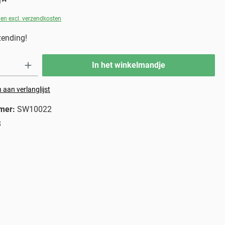
0*
 en excl. verzendkosten
zending!
In het winkelmandje
aan verlanglijst
mer:
SW10022
8