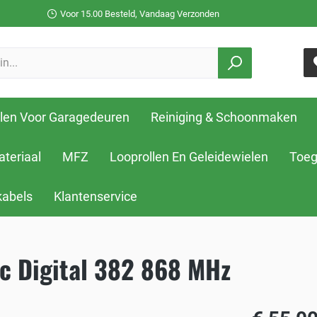
Voor 15.00 Besteld, Vandaag Verzonden
len Voor Garagedeuren
Reiniging & Schoonmaken
ateriaal
MFZ
Looprollen En Geleidewielen
Toeg
kabels
Klantenservice
c Digital 382 868 MHz