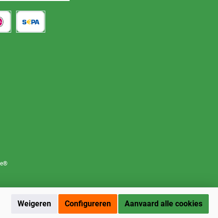
re®
Weigeren
Configureren
Aanvaard alle cookies