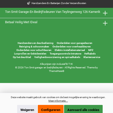
Handzenders En Batterijen Zonder Verzendkosten
Ton Smit Garage-En Bedrijfsdeuren Van Teylingenweg 126 Kamerik
Betaal Veilig Met IDeal
Handzenders en deurbediening
Onderdelen voor garagedeuren
Reiniging & schoonmaken
Onderdelen voor overheaddeuren
Onderdelen voor schuifdeuren
Elektro installatiemateriaal
MFZ
Looprollen en Geleidewielen
Toegangscontrole Intratone
Hefkabels
Op het deurblad
Veiligheidsvoorziening en spiraalkabels
Klantenservice
Alle prijzen zijn inclusief B.T.W.
© 2026 Ton Smit garage- en bedrijfsdeuren - All Rights Reserved. Theme by
ThemeWare®
Deze website maakt gebruik van cookies om de best mogelijke ervaring te waarborgen.
Meer informatie...
Weigeren
Configureren
Aanvaard alle cookies