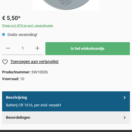
€ 5,50*
Prijzen incl. BTW en excl. verzendkosten
Gratis verzending!
In het winkelmandje
Toevoegen aan verlanglijst
Productnummer:
SW10026
Voorraad:
10
Beschrijving
Batterij CR 1616, per stuk verpakt
Beoordelingen